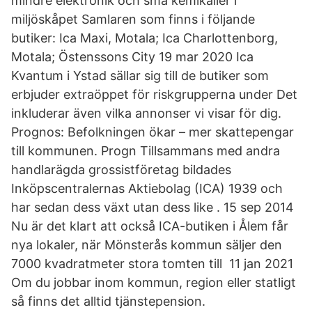
mindre elektronik och små kemikalier i
miljöskåpet Samlaren som finns i följande
butiker: Ica Maxi, Motala; Ica Charlottenborg,
Motala; Östenssons City 19 mar 2020 Ica
Kvantum i Ystad sällar sig till de butiker som
erbjuder extraöppet för riskgrupperna under Det
inkluderar även vilka annonser vi visar för dig.
Prognos: Befolkningen ökar – mer skattepengar
till kommunen. Progn Tillsammans med andra
handlarägda grossistföretag bildades
Inköpscentralernas Aktiebolag (ICA) 1939 och
har sedan dess växt utan dess like . 15 sep 2014
Nu är det klart att också ICA-butiken i Ålem får
nya lokaler, när Mönsterås kommun säljer den
7000 kvadratmeter stora tomten till 11 jan 2021
Om du jobbar inom kommun, region eller statligt
så finns det alltid tjänstepension.