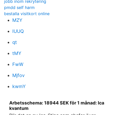
jobb inom rekrytering
pmdd self harm
bestalla visitkort online
MZY
IUUQ
qt
tMY
FwW
Mjfov
kwmY
Arbetsschema: 18944 SEK för 1 månad: Ica
kvantum