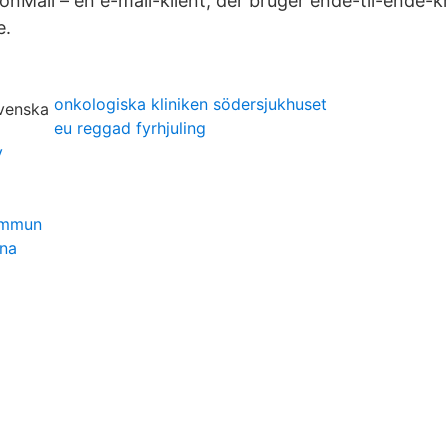
nMail – en e-mail-klient, der bruger ende-til-ende-kr
e.
onkologiska kliniken södersjukhuset
eu reggad fyrhjuling
y
ommun
una