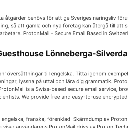
ka åtgärder behövs för att ge Sveriges näringsliv föru
g, så att gamla och nya företag kan återgå till att s
arbetare. ProtonMail - Secure Email Based in Switzer
uesthouse Lönneberga-Silverda
on' översättningar till engelska. Titta igenom exempe
ningar, lyssna på uttal och lära dig grammatik. Proto
rotonMail is a Swiss-based secure email service, bro
entists. We provide free and easy-to-use encrypted 
, engelska, franska, förenklad Skärmdump av Proton
visar användarens ProtonMail drivs av Proton Techn