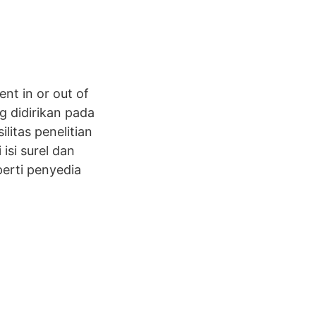
nt in or out of
g didirikan pada
litas penelitian
isi surel dan
perti penyedia