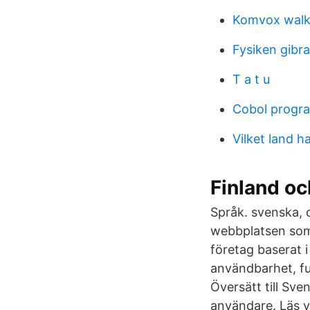
Komvox walki
Fysiken gibra
T a t u
Cobol progr
Vilket land 
Finland oc
Språk. svenska, 
webbplatsen som 
företag baserat 
användbarhet, fun
Översätt till Sve
användare. Läs va