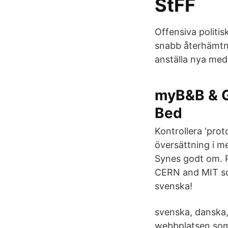
StFF
Offensiva politis
snabb återhämtnin
anställa nya med
myB&B & G
Bed
Kontrollera 'prot
översättning i me
Synes godt om. P
CERN and MIT sci
svenska!
svenska, danska
webbplatsen som 