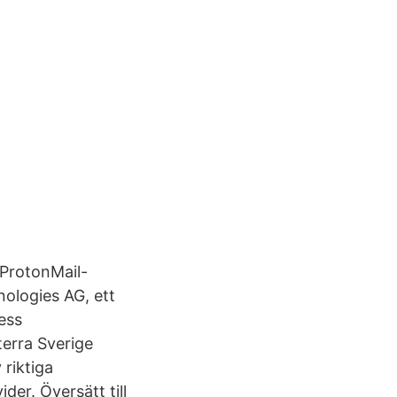
 ProtonMail-
ologies AG, ett
ess
terra Sverige
 riktiga
der. Översätt till