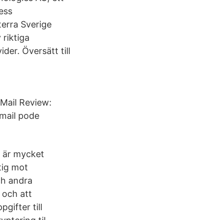
ess
terra Sverige
 riktiga
der. Översätt till
nMail Review:
-mail pode
l är mycket
tig mot
ch andra
 och att
gifter till