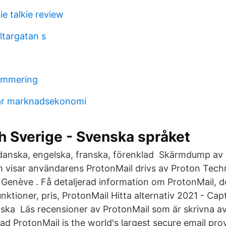
e talkie review
ltargatan s
ammering
har marknadsekonomi
h Sverige - Svenska språket
danska, engelska, franska, förenklad Skärmdump av
visar användarens ProtonMail drivs av Proton Techn
i Genève . Få detaljerad information om ProtonMail, d
ktioner, pris, ProtonMail Hitta alternativ 2021 - Cap
nska Läs recensioner av ProtonMail som är skrivna av
d ProtonMail is the world's largest secure email provi