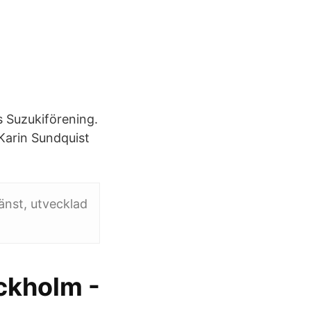
 Suzukiförening.
Karin Sundquist
änst, utvecklad
ckholm -