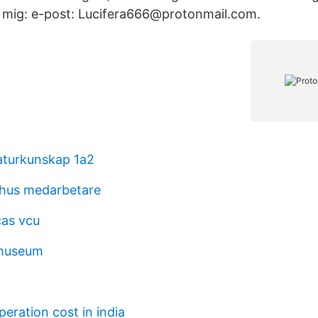
 mig: e-post: Lucifera666@protonmail.com.
aturkunskap 1a2
hus medarbetare
cas vcu
museum
eration cost in india