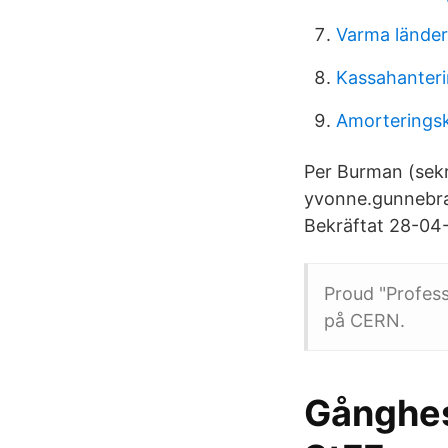
Varma länder 
Kassahanteri
Amorterings
Per Burman (sek
yvonne.gunnebra
Bekräftat 28-04
Proud "Profess
på CERN.
Gånghes