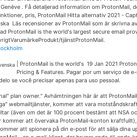
i Genève . Få detaljerad information om ProtonMail, d
ktioner, pris, ProtonMail Hitta alternativ 2021 - Cap
nska Läs recensioner av ProtonMail som är skrivna av
d ProtonMail is the world's largest secure email provi
rigtVarumärkeProdukt/tjänstProtonMail.
tockholm
| ProtonMail is the world's 19 Jan 2021 Proto
Pricing & Features. Pagar por um serviço de e
elo se você precisar apenas para uso pessoal.
nal" plan owner." Avhämtningen här är att ProtonMai
iga" webmailtjänster, kommer att vara motståndskraf
iltar (även om det är 100 procent bestämt att NSA o
r kommer att övervaka ProtonMail-konton kraftfullt),
ommer att spionera på din e-post för att sälja dina upp