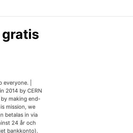
 gratis
 everyone. |
d in 2014 by CERN
cy by making end-
is mission, we
n betalas in via
minst 24 år och
get bankkonto).