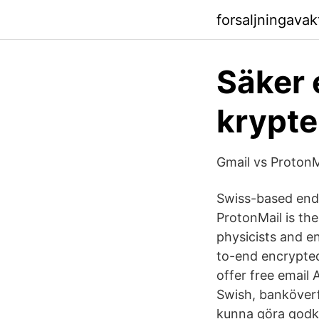
forsaljningavak
Säker 
krypte
Gmail vs ProtonMa
Swiss-based end-
ProtonMail is th
physicists and en
to-end encrypted
offer free email 
Swish, banköverf
kunna göra godkä