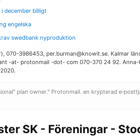
i december billigt
ng engelska
krav swedbank nyproduktion
r), 070-3986453, per.burman@knowit.se. Kalmar läns
nt -at- protonmail -dot- com 070-370 24 92. Anna-
-2020.
ional" plan owner." Protonmail. en krypterad e‑posttj
ter SK - Föreningar - Sto