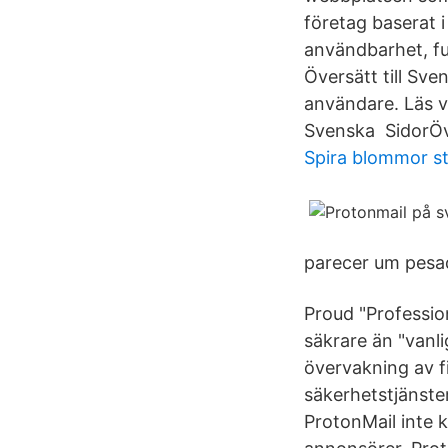
företag baserat 
användbarhet, fun
Översätt till Sve
användare. Läs va
Svenska SidorÖv
Spira blommor s
parecer um pesad
Proud "Professio
säkrare än "vanl
övervakning av f
säkerhetstjänste
ProtonMail inte k