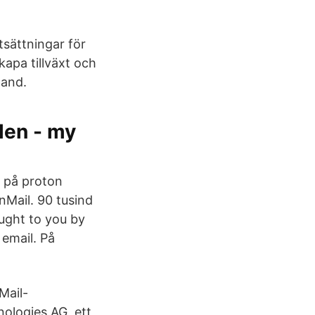
tsättningar för
kapa tillväxt och
land.
len - my
l på proton
nMail. 90 tusind
ught to you by
email. På
Mail-
ologies AG, ett