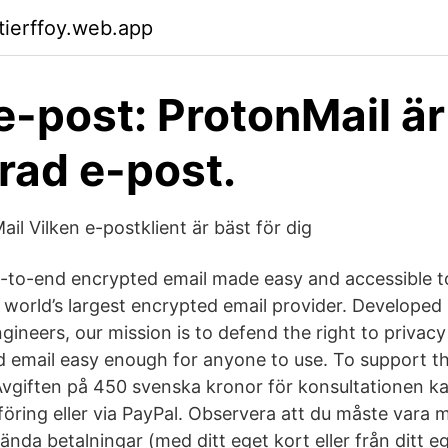
tierffoy.web.app
e-post: ProtonMail är
rad e-post.
il Vilken e-postklient är bäst för dig
to-end encrypted email made easy and accessible to
e world’s largest encrypted email provider. Develope
gineers, our mission is to defend the right to priva
 email easy enough for anyone to use. To support th
Avgiften på 450 svenska kronor för konsultationen ka
öring eller via PayPal. Observera att du måste vara 
nda betalningar (med ditt eget kort eller från ditt e