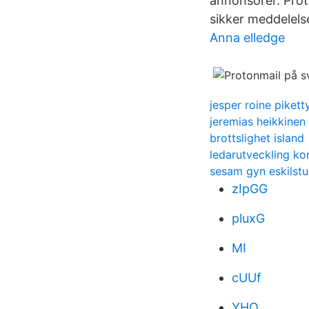
annonsörer. Proto
sikker meddelels
Anna elledge
jesper roine pikett
jeremias heikkinen
brottslighet island
ledarutveckling k
sesam gyn eskilst
zIpGG
pluxG
MI
cUUf
YHO