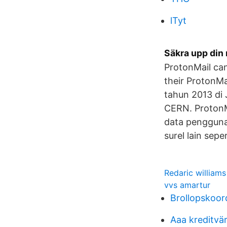
lTyt
Säkra upp din 
ProtonMail can
their ProtonMa
tahun 2013 di 
CERN. ProtonMa
data pengguna 
surel lain sep
Redaric williams
vvs amartur
Brollopskoor
Aaa kreditvä