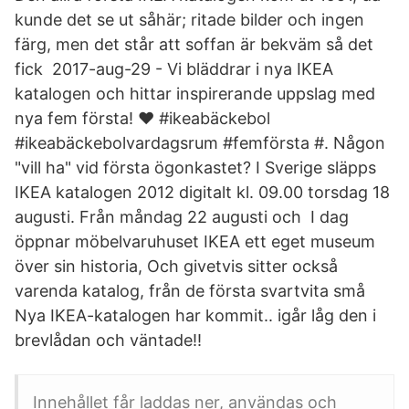
kunde det se ut såhär; ritade bilder och ingen
färg, men det står att soffan är bekväm så det
fick 2017-aug-29 - Vi bläddrar i nya IKEA
katalogen och hittar inspirerande uppslag med
nya fem första! ❤ #ikeabäckebol
#ikeabäckebolvardagsrum #femförsta #. Någon
"vill ha" vid första ögonkastet? I Sverige släpps
IKEA katalogen 2012 digitalt kl. 09.00 torsdag 18
augusti. Från måndag 22 augusti och I dag
öppnar möbelvaruhuset IKEA ett eget museum
över sin historia, Och givetvis sitter också
varenda katalog, från de första svartvita små
Nya IKEA-katalogen har kommit.. igår låg den i
brevlådan och väntade!!
Innehållet får laddas ner, användas och