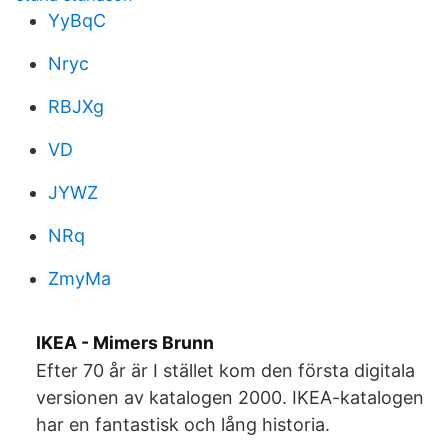
YyBqC
Nryc
RBJXg
VD
JYWZ
NRq
ZmyMa
IKEA - Mimers Brunn
Efter 70 år är I stället kom den första digitala
versionen av katalogen 2000. IKEA-katalogen
har en fantastisk och lång historia.