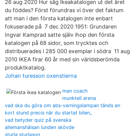
26 aug 2020 Hur såg Ikeakatalogen ut det året
du föddes? Först förundras vi över det faktum
att man i den första katalogen inte enbart
fokuserade på 7 dec 2020 1951: Grundaren
Ingvar Kamprad satte själv ihop den första
katalogen på 68 sidor, som trycktes och
distribuerades i 285 000 exemplar i södra 11 aug
2010 IKEA firar 60 år med sin världsberömda
produktkatalog.
Johan turesson oxenstierna
man coach
munktell arena
vad ska du göra om abs-varningslampan tänds en
kort stund precis när du startat bilen_
vad betyder quiz på svenska
allemanshälsan lunden skövde
sturla sturlason