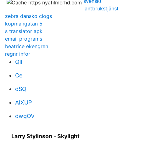
svenskt
lantbrukstjänst
zebra dansko clogs
kopmangatan 5
s translator apk
email programs
beatrice ekengren
regnr infor
Qll
Ce
dSQ
AIXUP
dwgOV
Larry Stylinson - Skylight