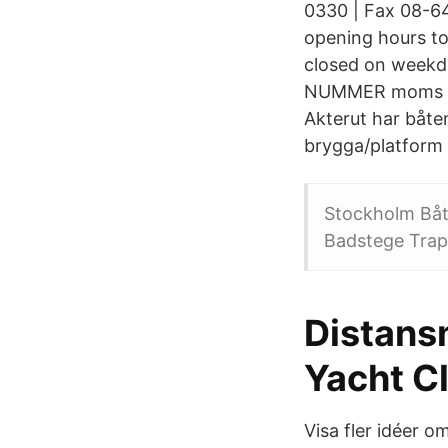
0330 | Fax 08-64
opening hours to
closed on wee
NUMMER moms och 
Akterut har båt
brygga/platform
Stockholm Båt
Badstege Trap
Distansm
Yacht C
Visa fler idéer o