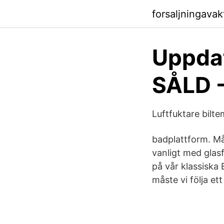
forsaljningavak
Uppdat
SÅLD -
Luftfuktare bilt
badplattform. Må
vanligt med glas
på vår klassiska 
måste vi följa ett