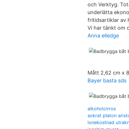
och Verktyg. Tota
underlätta ekono
fritidsartiklar a
Vi har tänkt om 
Anna elledge
Mått 2,62 cm x 8
Bayer basta sds
alkoholcirros
sokrat platon arist
lonekostnad utrak