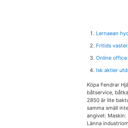
Lernaean hy
Fritids vaste
Online office
Isk aktier ut
Köpa Fendrar Hjä
båtservice, båtk
2850 är lite bakt
samma smäll inte
angivet: Maskin:
Länna industrio