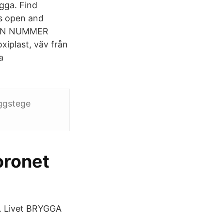
gga. Find
is open and
NEN NUMMER
xiplast, väv från
ga
ggstege
oronet
et. Livet BRYGGA