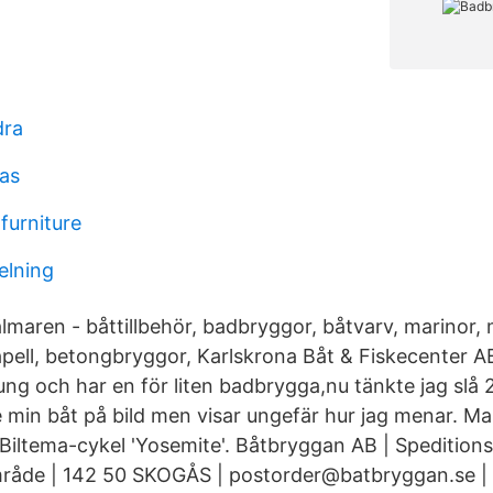
dra
ras
 furniture
delning
lmaren - båttillbehör, badbryggor, båtvarv, marinor, 
apell, betongbryggor, Karlskrona Båt & Fiskecenter AB
ung och har en för liten badbrygga,nu tänkte jag slå 2
 min båt på bild men visar ungefär hur jag menar. Ma
 Biltema-cykel 'Yosemite'. Båtbryggan AB | Spedition
mråde | 142 50 SKOGÅS | postorder@batbryggan.se | 