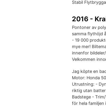
Stabil Flytbrygg
2016 - Kr
Pontoner av poly
samma flythöjd å
- 19 000 produkte
mye mer! Biltema 
innenfor bildeler
Velkommen innom.
Jag köpte en bad
Motor: Honda 50
Utrustning: - Dyns
riktig utan batte
Badstege - Trim/T
för hela familjen