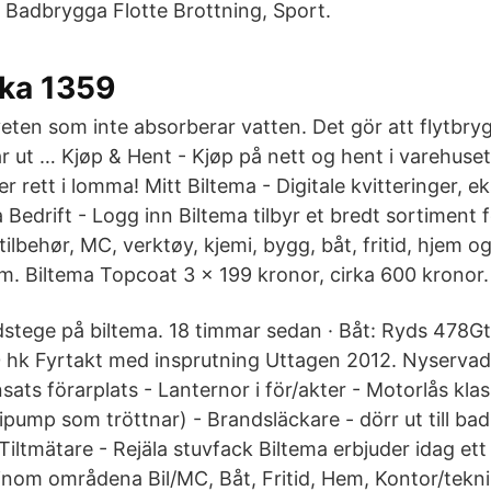
a Badbrygga Flotte Brottning, Sport.
aka 1359
eten som inte absorberar vatten. Det gör att flytbryg
r ut … Kjøp & Hent - Kjøp på nett og hent i varehuse
r rett i lomma! Mitt Biltema - Digitale kvitteringer, e
Bedrift - Logg inn Biltema tilbyr et bredt sortiment f
/tilbehør, MC, verktøy, kjemi, bygg, båt, fritid, hjem o
 Biltema Topcoat 3 x 199 kronor, cirka 600 kronor.
stege på biltema. 18 timmar sedan · Båt: Ryds 478G
 hk Fyrtakt med insprutning Uttagen 2012. Nyservad
ats förarplats - Lanternor i för/akter - Motorlås klass 
ripump som tröttnar) - Brandsläckare - dörr ut till ba
iltmätare - Rejäla stuvfack Biltema erbjuder idag ett
 inom områdena Bil/MC, Båt, Fritid, Hem, Kontor/tekni