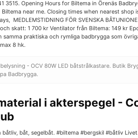
1 3515. Opening Hours for Biltema in Örenäs Badbry
 Biltema near me. Closing times when nearest shop 
kdays, MEDLEMSTIDNING FÖR SVENSKA BÅTUNIO
skatt: 1 700 kr Ventilator från Biltema: 149 kr Epo
en samma praktiska och rymliga badbrygga som övri
 max 8 hk.
belysning - OCV 80W LED båtstrålkastare. Butik Bry
pa Badbrygga.
aterial i akterspegel - C
lub
m båtliv, båt, segelbåt. #biltema #bergskil #båtliv Liv