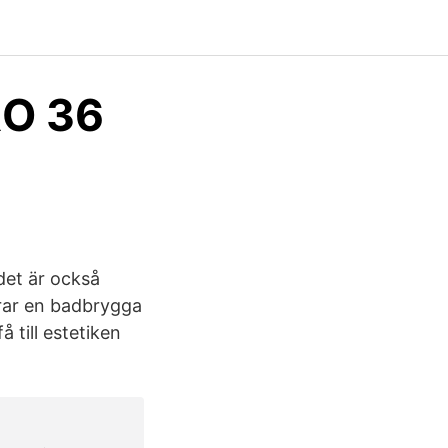
RO 36
det är också
erar en badbrygga
 till estetiken