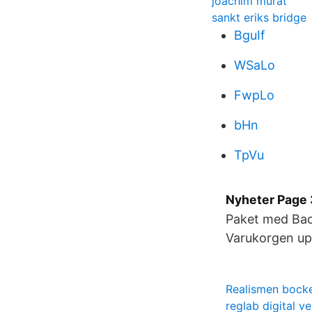
joachim murat
sankt eriks bridge
BguIf
WSaLo
FwpLo
bHn
TpVu
Nyheter Page 
Paket med Bad
Varukorgen up
Realismen bock
reglab digital v