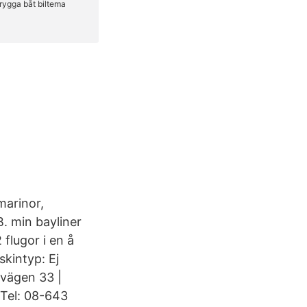
marinor,
. min bayliner
 flugor i en å
skintyp: Ej
svägen 33 |
Tel: 08-643