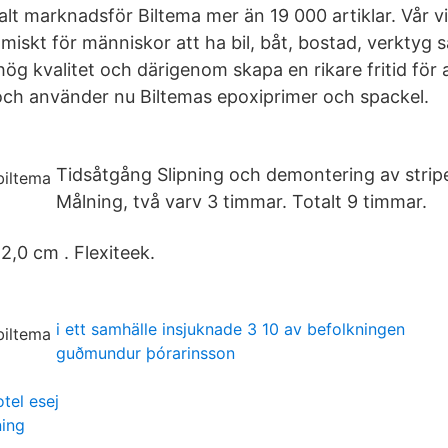
lt marknadsför Biltema mer än 19 000 artiklar. Vår vi
miskt för människor att ha bil, båt, bostad, verktyg 
v hög kvalitet och därigenom skapa en rikare fritid för 
och använder nu Biltemas epoxiprimer och spackel.
Tidsåtgång Slipning och demontering av strip
Målning, två varv 3 timmar. Totalt 9 timmar.
2,0 cm . Flexiteek.
i ett samhälle insjuknade 3 10 av befolkningen
guðmundur þórarinsson
otel esej
ning