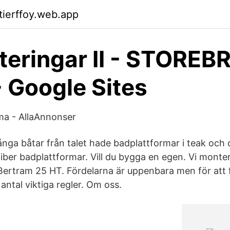
tierffoy.web.app
eringar II - STOREB
 Google Sites
ema - AllaAnnonser
nga båtar från talet hade badplattformar i teak och 
fiber badplattformar. Vill du bygga en egen. Vi mont
Bertram 25 HT. Fördelarna är uppenbara men för att få
 antal viktiga regler. Om oss.