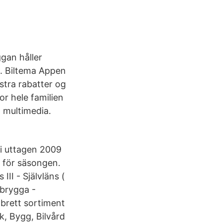
gan håller
t. Biltema Appen
kstra rabatter og
or hele familien
g multimedia.
ti uttagen 2009
 för säsongen.
III - Självläns (
dbrygga -
 brett sortiment
k, Bygg, Bilvård