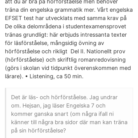
att du är bra på hörförståelse men behöver
träna din engelska grammatik mer. Vårt engelska
EFSET test har utvecklats med samma krav på
De olika delområdena i studentexamensprovet
tränas grundligt: här erbjuds intressanta texter
för läsförståelse, mångsidig övning av
hörförståelse och rikligt Del II. Nationellt prov
(hörförståelse) och skriftlig romanredovisning
(görs i skolan vid tidpunkt överenskommen med
lärare). • Listening, ca 50 min.
Det är läs- och hörförståelse. Jag undrar
om. Hejsan, jag läser Engelska 7 och
kommer ganska snart (om några ifall ni
känner till några bra sidor där man kan träna
på sin hörförståelse?