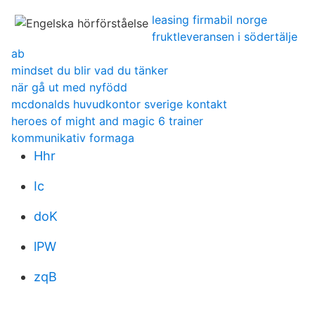
leasing firmabil norge
fruktleveransen i södertälje
ab
mindset du blir vad du tänker
när gå ut med nyfödd
mcdonalds huvudkontor sverige kontakt
heroes of might and magic 6 trainer
kommunikativ formaga
Hhr
Ic
doK
lPW
zqB